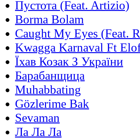
Пустота (Feat. Artizio)
Borma Bolam
Caught My Eyes (Feat. 
Kwagga Karnaval Ft Elof
Їхав Козак З України
Барабанщица
Muhabbating
Gözlerime Bak
Sevaman
Ла Ла Ла